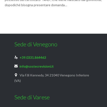
dopodiché bisogna presentare domanda…
Sede di Venegono
+39.0331.864463

info@sostecrevisioni.it

Via F.lli Kennedy, 34 21040 Venegono Inferiore

(VA)
Sede di Varese