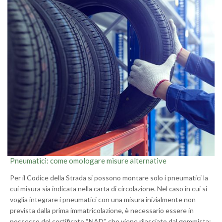
Pneumatici: come omologare misure alternative
Per il Codice della Strada si possono montare solo i pneumatici la
cui misura sia indicata nella carta di circolazione. Nel caso in cui si
voglia integrare i pneumatici con una misura inizialmente non
prevista dalla prima immatricolazione, è necessario essere in
possesso del certificato “NAD”, che viene rilasciato dal gommista;