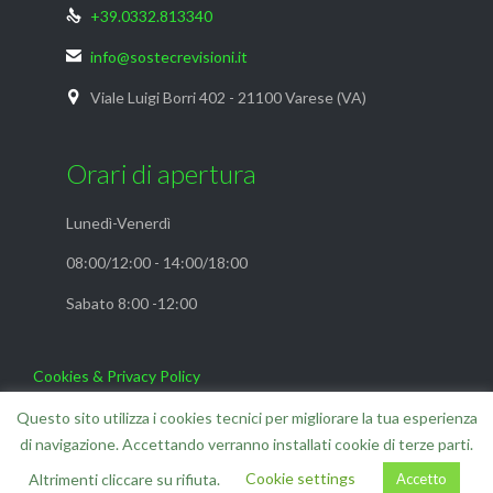
+39.0332.813340

info@sostecrevisioni.it

Viale Luigi Borri 402 - 21100 Varese (VA)

Orari di apertura
Lunedì-Venerdì
08:00/12:00 - 14:00/18:00
Sabato 8:00 -12:00
Cookies & Privacy Policy
FAQ
Questo sito utilizza i cookies tecnici per migliorare la tua esperienza
di navigazione. Accettando verranno installati cookie di terze parti.
Cookie settings
Accetto
Altrimenti cliccare su rifiuta.