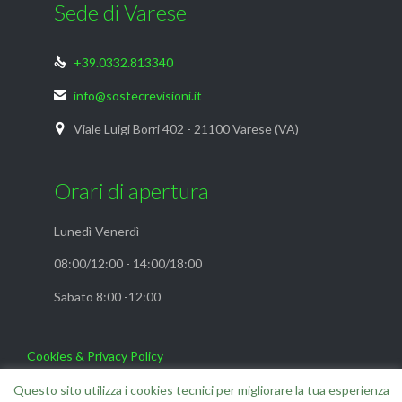
Sede di Varese
+39.0332.813340

info@sostecrevisioni.it

Viale Luigi Borri 402 - 21100 Varese (VA)

Orari di apertura
Lunedì-Venerdì
08:00/12:00 - 14:00/18:00
Sabato 8:00 -12:00
Cookies & Privacy Policy
FAQ
Questo sito utilizza i cookies tecnici per migliorare la tua esperienza