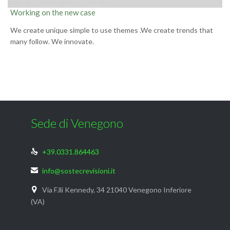
Working on the new case
We create unique simple to use themes .We create trends that
many follow. We innovate.
Sede di Venegono
+39.0331.864463

info@sostecrevisioni.it

Via F.lli Kennedy, 34 21040 Venegono Inferiore

(VA)