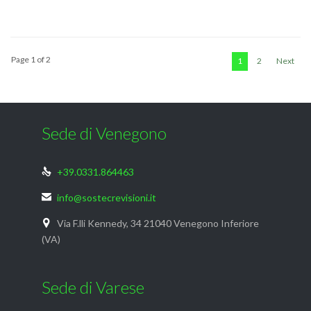
Page 1 of 2
1
2
Next
Sede di Venegono
+39.0331.864463

info@sostecrevisioni.it

Via F.lli Kennedy, 34 21040 Venegono Inferiore

(VA)
Sede di Varese