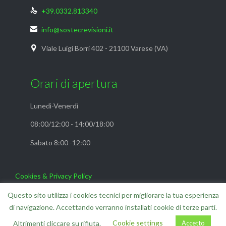
+39.0332.813340

info@sostecrevisioni.it

Viale Luigi Borri 402 - 21100 Varese (VA)

Orari di apertura
Lunedì-Venerdì
08:00/12:00 - 14:00/18:00
Sabato 8:00 -12:00
Cookies & Privacy Policy
FAQ
Questo sito utilizza i cookies tecnici per migliorare la tua esperienza
di navigazione. Accettando verranno installati cookie di terze parti.
Cookie settings
Accetto
Altrimenti cliccare su rifiuta.