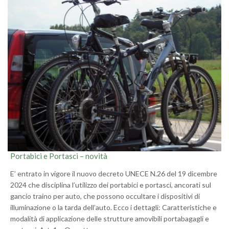
Portabici e Portasci – novità
E’ entrato in vigore il nuovo decreto UNECE N.26 del 19 dicembre
2024 che disciplina l’utilizzo dei portabici e portasci, ancorati sul
gancio traino per auto, che possono occultare i dispositivi di
illuminazione o la tarda dell’auto. Ecco i dettagli: Caratteristiche e
modalità di applicazione delle strutture amovibili portabagagli e