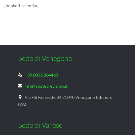
[booked-calendar]
Sede di Venegono
+39.0331.864463

info@sostecrevisioni.it

Via F.lli Kennedy, 34 21040 Venegono Inferiore

(VA)
Sede di Varese