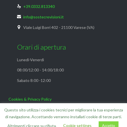
+39.0332.813340

info@sostecrevisioni.it

Viale Luigi Borri 402 - 21100 Varese (VA)

Orari di apertura
Lunedì-Venerdì
08:00/12:00 - 14:00/18:00
Sabato 8:00 -12:00
Cookies & Privacy Policy
FAQ
Questo sito utilizza i cookies tecnici per migliorare la tua esperienza
di navigazione. Accettando verranno installati cookie di terze parti.
Cookie settings
Accetto
Altrimenti cliccare su rifiuta.