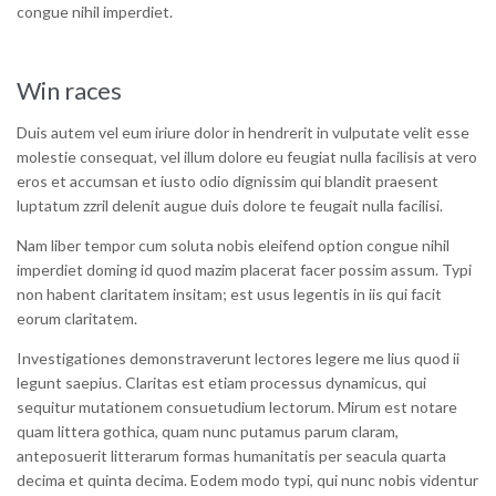
congue nihil imperdiet.
Win races
Duis autem vel eum iriure dolor in hendrerit in vulputate velit esse
molestie consequat, vel illum dolore eu feugiat nulla facilisis at vero
eros et accumsan et iusto odio dignissim qui blandit praesent
luptatum zzril delenit augue duis dolore te feugait nulla facilisi.
Nam liber tempor cum soluta nobis eleifend option congue nihil
imperdiet doming id quod mazim placerat facer possim assum. Typi
non habent claritatem insitam; est usus legentis in iis qui facit
eorum claritatem.
Investigationes demonstraverunt lectores legere me lius quod ii
legunt saepius. Claritas est etiam processus dynamicus, qui
sequitur mutationem consuetudium lectorum. Mirum est notare
quam littera gothica, quam nunc putamus parum claram,
anteposuerit litterarum formas humanitatis per seacula quarta
decima et quinta decima. Eodem modo typi, qui nunc nobis videntur