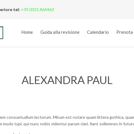
eriore tel:
+39.0331.864463
Home
Guida alla revisione
Calendario
Prenota 
ALEXANDRA PAUL
onem consuetudium lectorum. Mirum est notare quam littera gothica, qua
modo typi, qui nunc nobis videntur parum clari, fiant sollemnes in futur