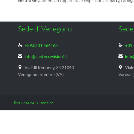
Neutra vinyl American Apparel kale chips tofu art party, cardi
Sede di Venegono
Sede
+39.0331.864463
+39.


info@sostecrevisioni.it
info


Via F.lli Kennedy, 34 21040
Viale


Venegono Inferiore (VA)
Varese 
© 2026
SOSTEC Revisioni