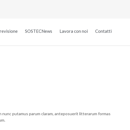
Skip
revisione
SOSTECNews
Lavora con noi
Contatti
to
conten
m nunc putamus parum claram, anteposuerit litterarum formas
um.