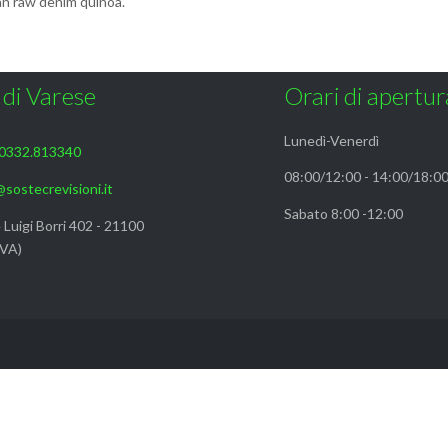
gan raw denim quinoa.
 di Varese
Orari di apertur
Lunedì-Venerdì
0332.813340
08:00/12:00 - 14:00/18:0
@sostecrevisioni.it
Sabato 8:00 -12:00
 Luigi Borri 402 - 21100
(VA)